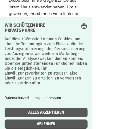
Diebe bestimmte Gegenstände aus
ihrem Haus entwendet haben. Um zu
gewinnen, müsst ihr so viele fehlende
Gegenstände aus dem Schlafzimmer,
dem Wohnzimmer, der Küche und dem
Garten wie möglich wiederfinden.
Das Spiel wurde in Frankreich mit dem
Prix des Enfants du Palais du Jeu und
dem Preis Jouet 2020 in Toulon
ausgezeichnet, für den die Kinder der
Region abgestimmt haben.
Fördert das Erinnerungsvermögen.
Die Objekte gehören zu einem Zimmer
im Haus, aber damit es schwieriger
wird, sich daran zu erinnern, können
alle vermischt werden!
Die Bilder helfen den Kleinsten, die
Gegenstände im Haus zu erkennen und
zu benennen.