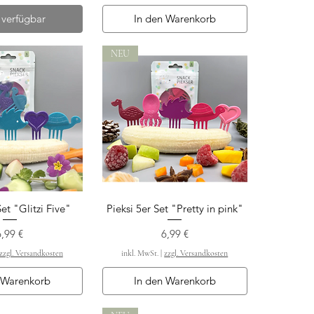
 verfügbar
In den Warenkorb
NEU
Set "Glitzi Five"
Pieksi 5er Set "Pretty in pink"
ellansicht
Schnellansicht
reis
Preis
6,99 €
6,99 €
zzgl. Versandkosten
inkl. MwSt.
|
zzgl. Versandkosten
 Warenkorb
In den Warenkorb