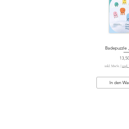
Badepuzzle „
Schnella
Preis
13,5
inkl. MwSt.
|
zzgl.
In den Wa