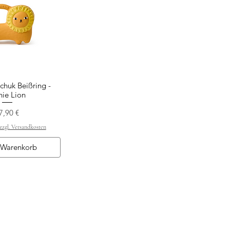
chuk Beißring -
ellansicht
hie Lion
reis
7,90 €
zzgl. Versandkosten
 Warenkorb