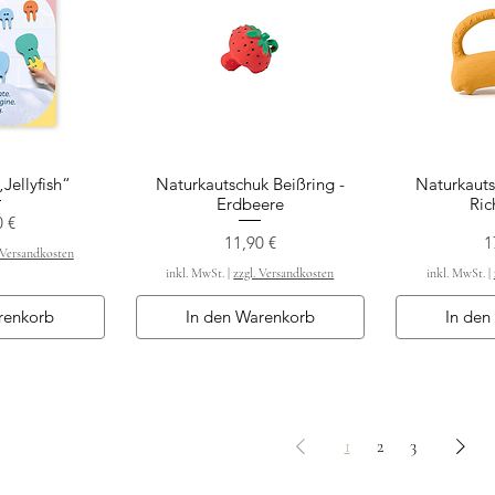
Jellyfish“
Naturkautschuk Beißring -
Naturkauts
nsicht
Schnellansicht
Schn
Erdbeere
Ric
0 €
Preis
P
11,90 €
1
 Versandkosten
inkl. MwSt.
|
zzgl. Versandkosten
inkl. MwSt.
|
renkorb
In den Warenkorb
In den
1
2
3