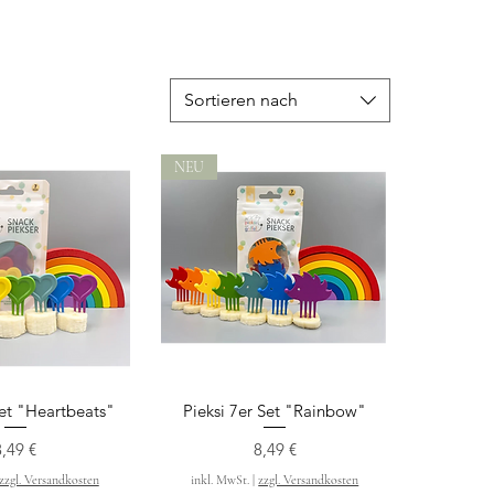
Sortieren nach
NEU
Set "Heartbeats"
Pieksi 7er Set "Rainbow"
ellansicht
Schnellansicht
reis
Preis
8,49 €
8,49 €
zzgl. Versandkosten
inkl. MwSt.
|
zzgl. Versandkosten