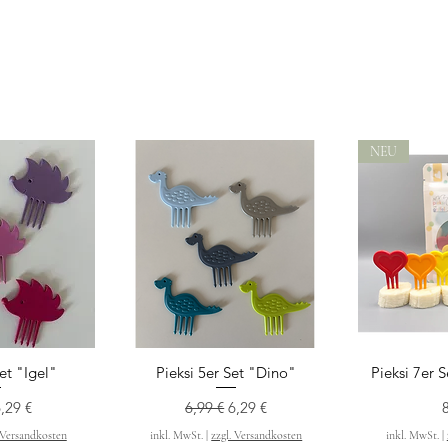
NEU
Set "Igel"
Pieksi 5er Set "Dino"
Pieksi 7er 
nsicht
Schnellansicht
Schn
dpreis
ale-Preis
Standardpreis
Sale-Preis
P
,29 €
6,99 €
6,29 €
 Versandkosten
inkl. MwSt.
|
zzgl. Versandkosten
inkl. MwSt.
|