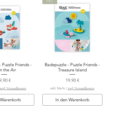
NEU
 Puzzle Friends -
Badepuzzle - Puzzle Friends -
ellansicht
Schnellansicht
n the Air
Treasure Island
reis
Preis
9,90 €
19,90 €
zzgl. Versandkosten
inkl. MwSt.
|
zzgl. Versandkosten
 Warenkorb
In den Warenkorb