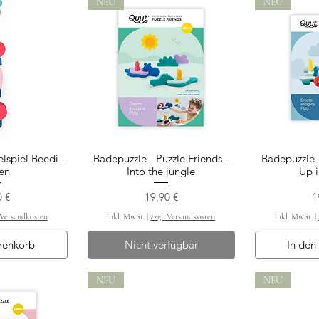
NEU
NEU
spiel Beedi -
Badepuzzle - Puzzle Friends -
Badepuzzle -
nsicht
Schnellansicht
Schn
en
Into the jungle
Up i
Preis
P
0 €
19,90 €
1
 Versandkosten
inkl. MwSt.
|
zzgl. Versandkosten
inkl. MwSt.
|
renkorb
Nicht verfügbar
In den
NEU
NEU