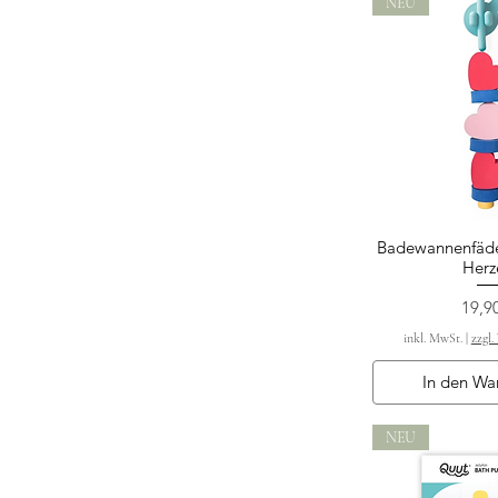
NEU
Badewannenfädel
Schnella
Herz
Preis
19,9
inkl. MwSt.
|
zzgl.
In den Wa
NEU