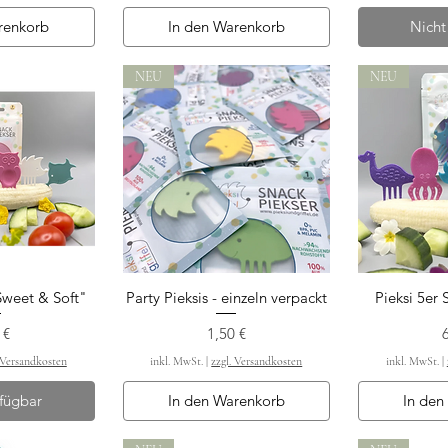
renkorb
In den Warenkorb
Nicht
NEU
NEU
"Sweet & Soft"
Party Pieksis - einzeln verpackt
Pieksi 5er 
nsicht
Schnellansicht
Schn
s
Preis
P
 €
1,50 €
 Versandkosten
inkl. MwSt.
|
zzgl. Versandkosten
inkl. MwSt.
|
rfügbar
In den Warenkorb
In den