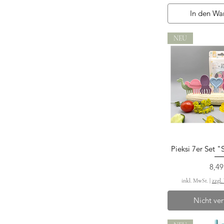
Tintenfisch
MusikGlück
Oli&Carol
In den Wa
NEU
Pieksi 7er Set 
Schnella
Prei
8,49
inkl. MwSt.
|
zzgl.
Nicht ve