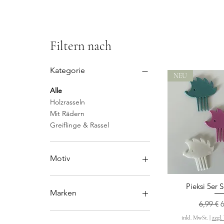
Filtern nach
Kategorie
NEU
Alle
Holzrasseln
Mit Rädern
Greiflinge & Rassel
Motiv
Dino
Pieksi 5er 
Schnella
Eule
Marken
Igel
Standar
S
6,99 €
6
Schildkröte
Sternengasse
inkl. MwSt.
|
zzgl.