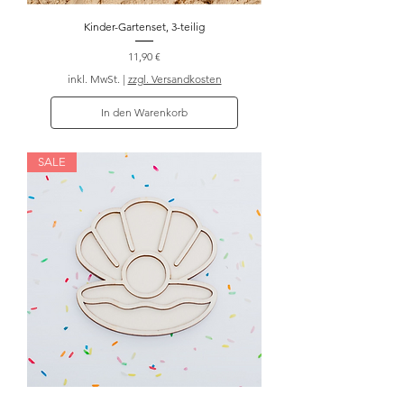
Kinder-Gartenset, 3-teilig
Preis
11,90 €
inkl. MwSt.
|
zzgl. Versandkosten
In den Warenkorb
SALE