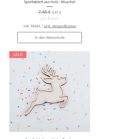
Spieltablett aus Holz - Muschel
7,45 €
Standardpreis
Sale-Preis
4,47 €
40% Rabatt
inkl. MwSt.
|
zzgl. Versandkosten
In den Warenkorb
SALE