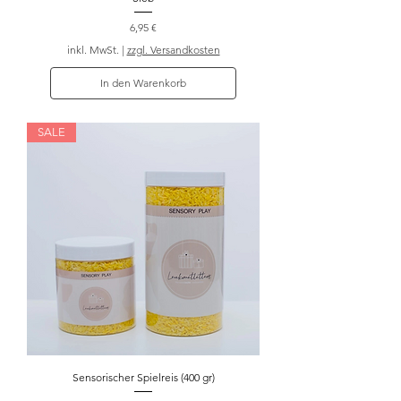
Preis
6,95 €
inkl. MwSt.
|
zzgl. Versandkosten
In den Warenkorb
SALE
Sensorischer Spielreis (400 gr)