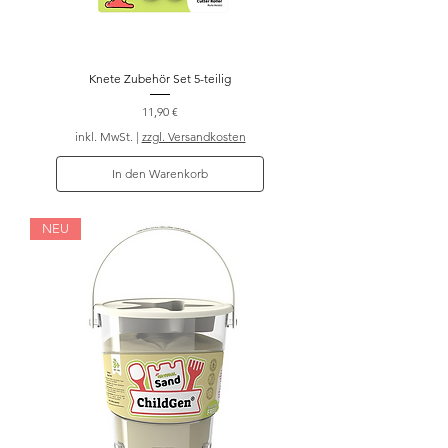
Knete Zubehör Set 5-teilig
Preis
11,90 €
inkl. MwSt.
|
zzgl. Versandkosten
In den Warenkorb
NEU