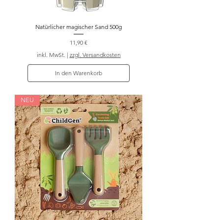
Natürlicher magischer Sand 500g
Preis
11,90 €
inkl. MwSt.
|
zzgl. Versandkosten
In den Warenkorb
NEU