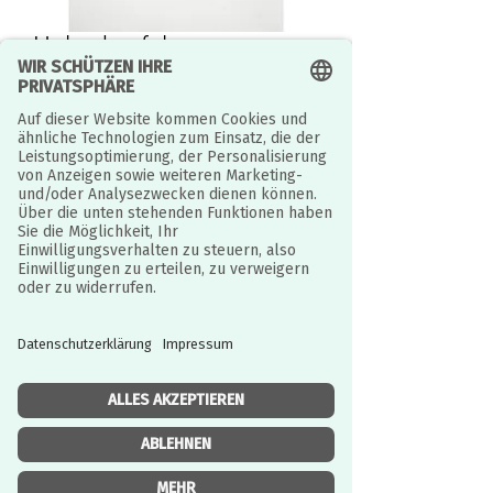
Holzschaufel
Preis
5,90 €
inkl. MwSt.
|
zzgl. Versandkosten
Anzahl
*
In den Warenkorb
Verwenden Sie die Schaufel, um in den
Sand und/oder Reis zu schaufeln.
Einzelheiten
Länge: 13 cm