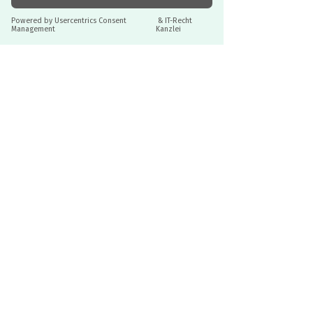
Gewicht: 25 gr
JURISTISCH BETREUT
Material: Buchenholz
Durch IT-Recht Kanzlei
Hergestellt in Niederlande
Informationen
Versandbedingungen
Datenschutz
AGB & Widerruf
Service
Zahlungsarten
Impressum
Kontakt
Vertrag widerrufen
Batteriegesetz
©2026 mikids
Follow Us