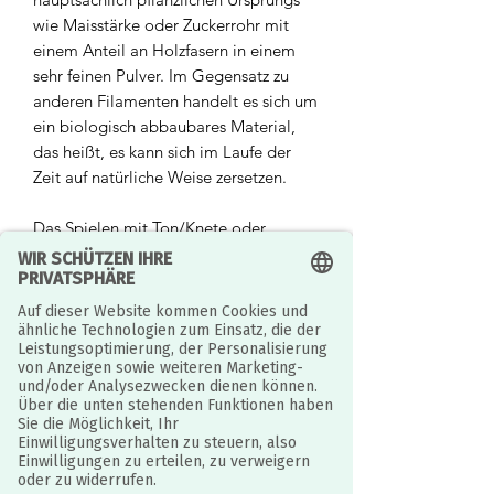
wie Maisstärke oder Zuckerrohr mit
einem Anteil an Holzfasern in einem
sehr feinen Pulver. Im Gegensatz zu
anderen Filamenten handelt es sich um
ein biologisch abbaubares Material,
das heißt, es kann sich im Laufe der
Zeit auf natürliche Weise zersetzen.
Das Spielen mit Ton/Knete oder
Sand ist ein wesentlicher Bestandteil
der Entwicklung der Kleinen und hilft
dabei, ihre eigene Kreativität,
sensorisches Lernen und motorische
Fähigkeiten zu entwickeln.
Pflege und Lagerung:
Lagern Sie sie bei Nichtgebrauch an
einem kühlen, trockenen Ort und
vergessen Sie nicht, dass sie schneller