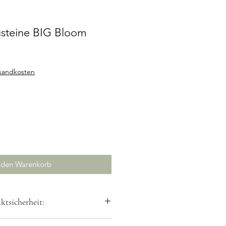
usteine BIG Bloom
rsandkosten
r
 den Warenkorb
tsicherheit: