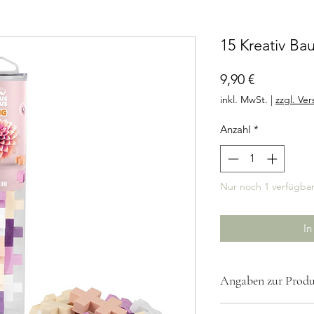
15 Kreativ Ba
Preis
9,90 €
inkl. MwSt.
|
zzgl. Ve
Anzahl
*
Nur noch 1 verfügba
In
Angaben zur Produk
Sicherheitshinweise: