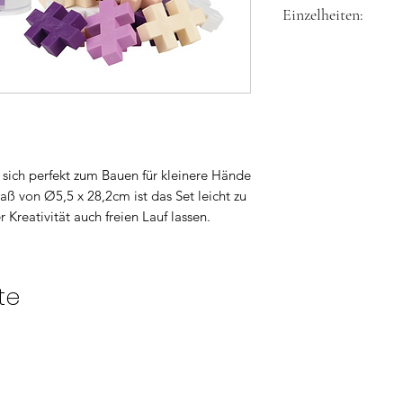
Einzelheiten:
Achtung! Nicht geei
Monaten. Erstickung
Altersempfehlung
Kleinteile.
Anzahl Teile 15
Maße: 5,5 x 5,5x
Herstellerkontakt:
Plus-Plus A/S, Boru
hello@plus-plus.co
 sich perfekt zum Bauen für kleinere Hände
ß von Ø5,5 x 28,2cm ist das Set leicht zu
 Kreativität auch freien Lauf lassen.
te