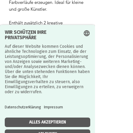
Farbverläufe erzeugen. Ideal für kleine
und große Künstler.
Enthält zusätzlich 2 kreative
Ausmalprojekte für sofortigen Einstieg.
Das Set enthält außerdem eine
praktische magnetische Stiftebox, die
sich leicht öffnen und schließen lässt
und für Ordnung sorgt – ideal für
unterwegs oder zur Aufbewahrung zu
Hause.
Highlights:
12 Aquarellstifte inkl. 1 Pinsel
Magnetische Aufbewahrungsbox
2 kreative Ausmalprojekte inklusive
Perfekt als Geschenk für kreative
Köpfe