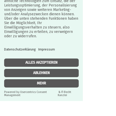
Sinnen erforscht zu werden.
Das unbehandelte, feingeschliffene
Ahornholz fühlt sich schön auf der Haut
an. Außerdem kann es von dem Baby
bedenkenlos in den Mund genommen
werden. Durch Bewegungen entstehen
angenehme Rasseltöne. Zu 100%
liebevoll Deutschland handgefertigt.#
Reinigungshinweis
Einfach mit Tuch nebelfeucht und ohne
Reinigungsmittel abwischen.
Einzelheiten
JURISTISCH BETREUT
Durch IT-Recht Kanzlei
Maße: 10x10cm
Angaben zur Produktsicherheit:
Gewicht: 49g
Material: 100% Regionales