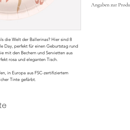
Angaben zur Produk
Durchmesser: 22
Material: FSC-Mix
Herstellerinformatio
Hergestellt in E
MY LITTLE DAY
Biologisch abbau
27 rue Milton 75009
www.mylittleday.fr
ls die Welt der Ballerinas? Hier sind 8
le Day, perfekt für einen Geburtstag rund
sie mit den Bechern und Servietten aus
rfekt rosa und eleganten Tisch.
fen, in Europa aus FSC-zertifiziertem
icher Tinte gefärbt.
te