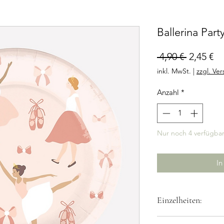
Ballerina Part
Standar
Sa
 4,90 € 
2,45 €
Pr
inkl. MwSt.
|
zzgl. Ve
Anzahl
*
Nur noch 4 verfügba
In
Einzelheiten:
Inhalt: 8 Teller 