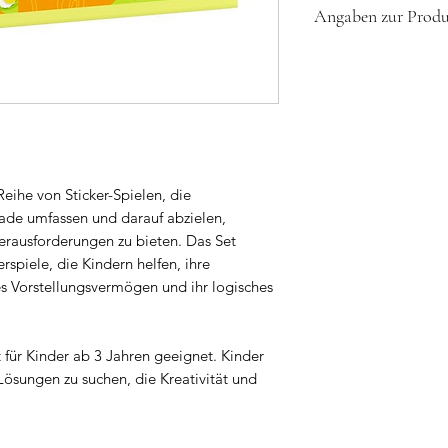
Angaben zur Produk
Verpackungsmaße
Geeignet für Kin
Sicherheitshinweise:
Anleitung in Engl
Achtung! Nicht geei
Material: Papier
Monaten. Erstickung
Herstellungsland
Kleinteile.
Herstellerkontakt
 Reihe von Sticker-Spielen, die
mideer | service@m
rade umfassen und darauf abzielen,
Herausforderungen zu bieten. Das Set
Verantwortliche Pers
erspiele, die Kindern helfen, ihre
toySimply s.r.o. | Po
s Vorstellungsvermögen und ihr logisches
info@mideertoys.cz
st für Kinder ab 3 Jahren geeignet. Kinder
Lösungen zu suchen, die Kreativität und