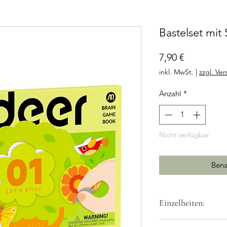
Bastelset mit 
Preis
7,90 €
inkl. MwSt.
|
zzgl. Ve
Anzahl
*
Nicht verfügbar
Bena
Einzelheiten:
Lieferumfang: Set