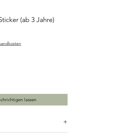
Sticker (ab 3 Jahre)
rsandkosten
chrichtigen lassen
 mit 50 Blätter, Anleitung