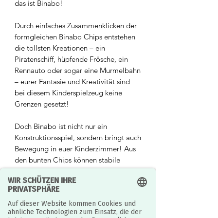
das ist Binabo!
Durch einfaches Zusammenklicken der
formgleichen Binabo Chips entstehen
die tollsten Kreationen – ein
Piratenschiff, hüpfende Frösche, ein
Rennauto oder sogar eine Murmelbahn
– eurer Fantasie und Kreativität sind
bei diesem Kinderspielzeug keine
Grenzen gesetzt!
Doch Binabo ist nicht nur ein
Konstruktionsspiel, sondern bringt auch
Bewegung in euer Kinderzimmer! Aus
den bunten Chips können stabile
Jonglier-, Fuß- und Volleybälle oder
sogar Kegel- und Wurfspiele kreiert
werden. Mit den selbst erbauten
Spielzeugen könnt ihr euch zusammen
mit euren Freunden und Geschwistern