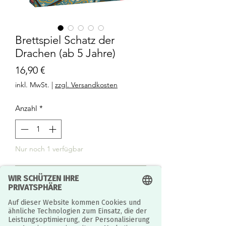
Brettspiel Schatz der
Drachen (ab 5 Jahre)
Preis
16,90 €
inkl. MwSt.
|
zzgl. Versandkosten
Anzahl
*
Nur noch 1 verfügbar
In den Warenkorb
Schatz der Drachen von Reiner Knizia
ist ein spannendes Kinderspiel für 2-5
Spieler ab 5 Jahren. Bei dem Memo-