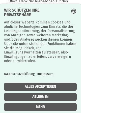
Effekt. Dank der Klebezonen auf den
Masken kann das Kind den Metallic-
Bogen aufsetzen, indem es der in der
Schritt-für-Schritt-Anleitung
angegebenen Nummerierung folgt.
Der Bogen lässt sich wie magisch
aufsetzen und die Masken werden mit
Metallic-Effekten verziert!
Einfache Kreation: Neue
Klebemethode, da der Klebstoff auf
den Masken einfach zu verwenden ist.
Eine tolle Aktivität, um mehrere Kinder
zu unterhalten!
Die ausführliche Schritt-für-Schritt-
Anleitung hilft dem Kind beim Basteln.
Ein Produkt aus FSC®-zertifiziertem
Papier und Karton.