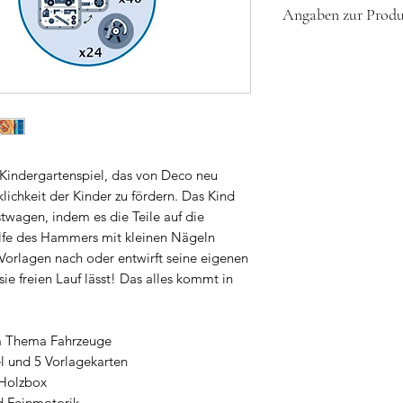
Angaben zur Produk
Löchern, Nägel, 
5 Vorlagekarten.
Achtung! Nicht geei
Verpackungsgröße
Monaten. Erstickung
Material: Holz, K
Kleinteile.
Altersempfehlung
Achtung! Nicht geei
Monaten. Stichverle
möglich.
s Kindergartenspiel, das von Deco neu
ichkeit der Kinder zu fördern. Das Kind
Nur unter Aufsicht 
twagen, indem es die Teile auf die
Herstellerinformatio
ilfe des Hammers mit kleinen Nägeln
Djeco, 3 rue des Gra
 Vorlagen nach oder entwirft seine eigenen
Frankreich | info@d
ie freien Lauf lässt! Das alles kommt in
m Thema Fahrzeuge
l und 5 Vorlagekarten
 Holzbox
nd Feinmotorik