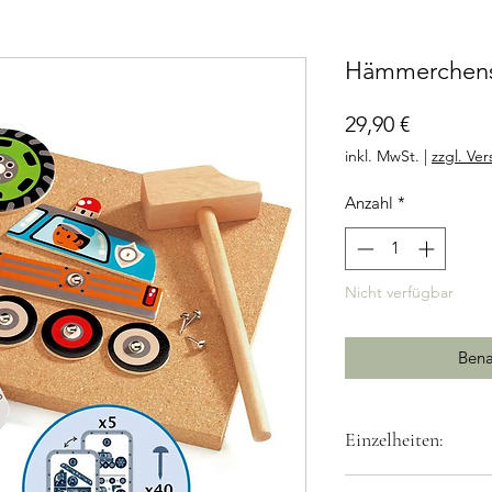
Hämmerchensp
Preis
29,90 €
inkl. MwSt.
|
zzgl. Ve
Anzahl
*
Nicht verfügbar
Bena
Einzelheiten:
Inhalt: 24 liebevo