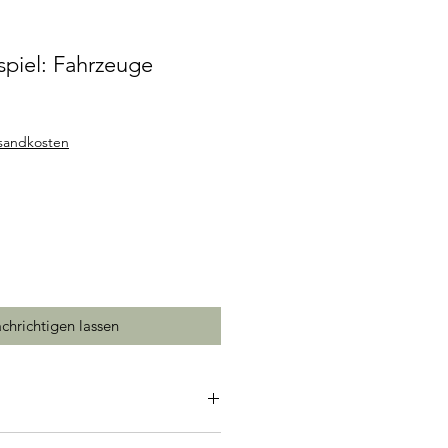
iel: Fahrzeuge
rsandkosten
chrichtigen lassen
ll gestaltete Holzteile mit