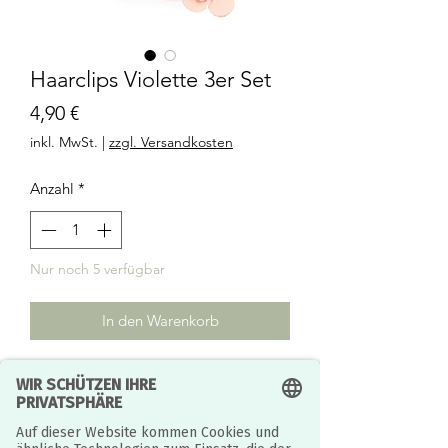
Haarclips Violette 3er Set
Preis
4,90 €
inkl. MwSt.
|
zzgl. Versandkosten
Anzahl
*
Nur noch 5 verfügbar
In den Warenkorb
Mit dem Haarspangen-Set Violette
verleiht ihr eurer Frisur einen
anmutigen, poetischen Look. Es
besteht aus drei Metall-Haarspangen,