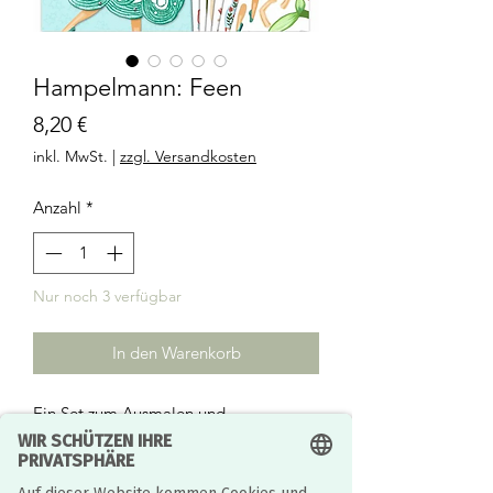
Hampelmann: Feen
Preis
8,20 €
inkl. MwSt.
|
zzgl. Versandkosten
Anzahl
*
Nur noch 3 verfügbar
In den Warenkorb
Ein Set zum Ausmalen und
Zusammenfügen von 6 Fee-
Hampelmännern. Das Kind bemalt die
Pappelemente, löst sie aus dem