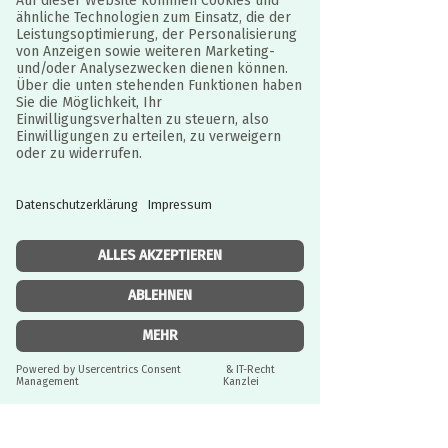
Bogen, fügt sie zusammen und
erschafft so schöne Fee-
Hampelmänner. Nun können sie
bewegt und wunderschöne
Feengeschichten ausgedacht werden.
2-in-1-Aktivität: Die Hampelmänner
werden ausgemalt und anschließend
zusammengefügt.
1 Schritt-für-Schritt-Anleitung.
Ein originelles Malspiel.
Einzelheiten:
JURISTISCH BETREUT
Durch IT-Recht Kanzlei
Inhalt: 6 bedruckte, vorgestanzte
Angaben zur Produktsicherheit:
Bögen mit auszumalenden