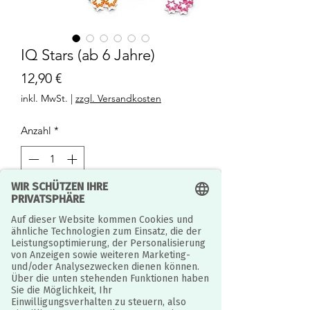
IQ Stars (ab 6 Jahre)
Preis
12,90 €
inkl. MwSt.
|
zzgl. Versandkosten
Anzahl
*
Nur noch 5 verfügbar
In den Warenkorb
Kannst Du alle Sterne im System
unterbringen?
Sind deine Gehirnfähigkeiten nicht von