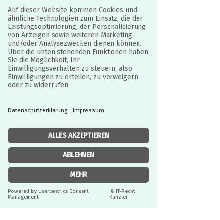
entdeckt so, was sich dahinter
versteckt. Einfach magisch: Motive
tauchen auf und ändern ihre Farbe! Die
Bögen trocknen und das Kind kann
wieder von vorne beginnen!
Eine erste Malaktivität ab 18 Monaten.
Magischer Effekt!
Ein großer Stift, der perfekt für
Kinderhände geeignet ist.
Eine feste Unterlage für die 4 Bögen
Bögen aus Kunststoff, um die Aktivität
nach Lust und Laune zu wiederholen.
Praktische und einfach zu
transportierende Aufbewahrungsbox.
JURISTISCH BETREUT
Einzelheiten:
Durch IT-Recht Kanzlei
Inhalt: 4 illustrierte Bögen (13 x 20