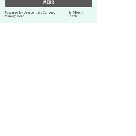
die Handhabung
JURISTISCH BETREUT
Durch IT-Recht Kanzlei
Einzelheiten:
Altersempfehlung: ab 3 Jahre
Angaben zur Produktsicherheit:
ISBN: 9781035704415
Seitenzahl: 32
Herstellerkontakt:
Format: 276 x 216mm
Usborne Verlag GmbH | Prüfeninger
Sprache: Deutsch
Str. 20 | 93049 | Regensburg | DE | |
info@usborne.de
Informationen
Versandbedingungen
Datenschutz
AGB & Widerruf
Service