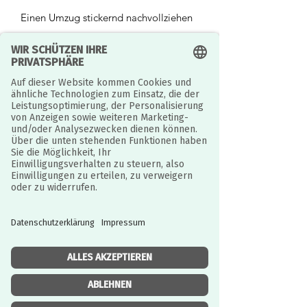
Einen Umzug stickernd nachvollziehen
So ein Umzug ist ganz schön
aufregend! Gestalte die Szenen mit
über 150 Stickern und erfahre, was alles
dazugehört, wenn man in ein neues
Zuhause zieht. Besichtigungen, Packen,
der Umzug selbst und die
Einweihungsfeier - dieses Buch zeigt,
was dich in dieser spannenden Zeit
erwartet.
Umziehen ist aufregend - von
Besichtigungen und Kisten packen
bis hin zur Einweihungsfeier
Mit über 150 Stickern werden
Kindern spielerisch Sorgen und
Ängste genommen
Perforierte Sticker-Seiten erleichtern