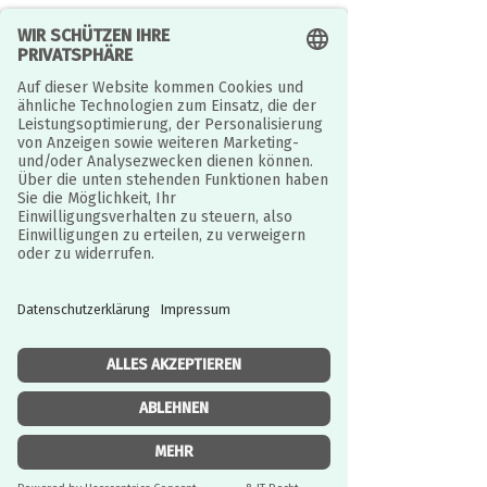
Tauche den magischen Pinsel ins
Wasser und male damit die schwarz-
weißen Dinosaurier aus. Wie von
Zauberhand werden die faszinierenden
Urzeitriesen auf den heraustrennbaren
Seiten farbenfroh zum Leben erweckt.
Großer Malspaß - ganz ohne Stifte!
16 Szenen ganz einfach nur mit
Wasser ausmalen und farbige Bilder
entstehen lassen
Laminierte ausklappbare Rückseite
verhindert das Durchsickern der
Farben auf die darunterliegenden
Seiten
Enthält einen hochwertigen
Bambuspinsel
JURISTISCH BETREUT