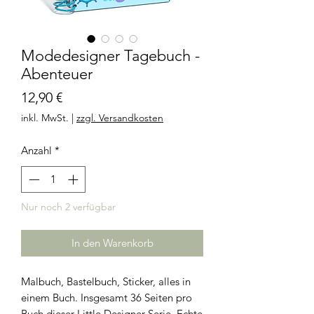
Modedesigner Tagebuch -
Abenteuer
Preis
12,90 €
inkl. MwSt.
|
zzgl. Versandkosten
Anzahl
*
Nur noch 2 verfügbar
In den Warenkorb
Malbuch, Bastelbuch, Sticker, alles in
einem Buch. Insgesamt 36 Seiten pro
Buch dieser Little Designer-Serie. Echte