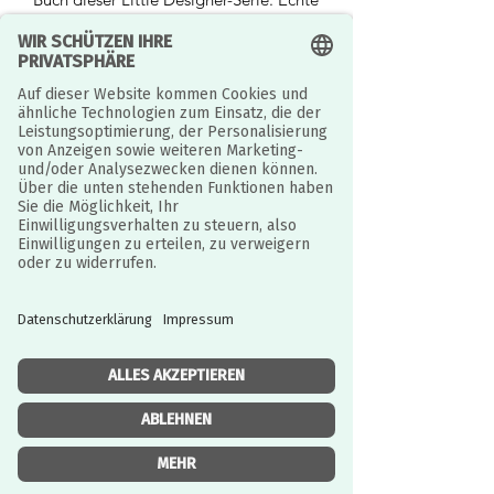
Stoffmaterialien und ausgeklebte
Pappe bieten mehr Möglichkeiten für
kreative Ideen. Leicht abreißbar und
selbstklemmend. Es kann helfen, die
praktischen Fähigkeiten, die
Konzentration, das Farbenmatching
und das ästhetische Empfinden der
Kinder zu verbessern.
Das Designertagebuch ist klein und
handlich und wird mit einem
praktischen Pinselhalter geliefert. Die
große Spiralbindung erleichtert das
Durchblättern der Seiten. Das
Tagebuch hat einen magnetischen Flip-
Top-Verschluss, damit es auch auf
Reisen immer sicher verschlossen ist.