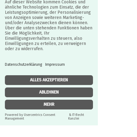
Pieksis (abhängig von den reisenden
Pieksi-Tieren) sind hier sicher
aufbewahrt.
Dank des praktischen Formats passt
die Travelbox in jede Tasche und ist
somit der ideale Begleiter für
unterwegs.
Bitte beachten:
Die Travelbox ist kein
Spielzeug und nicht für Kinderhände
gedacht. Sie dient ausschließlich der
sicheren Aufbewahrung und dem
Transport der Pieksis.
Einzelheiten:
JURISTISCH BETREUT
Durch IT-Recht Kanzlei
Im Lieferumfang enthalten ist nur
Angaben zur Produktsicherheit:
die Travelbox – KEINE Pieksis.