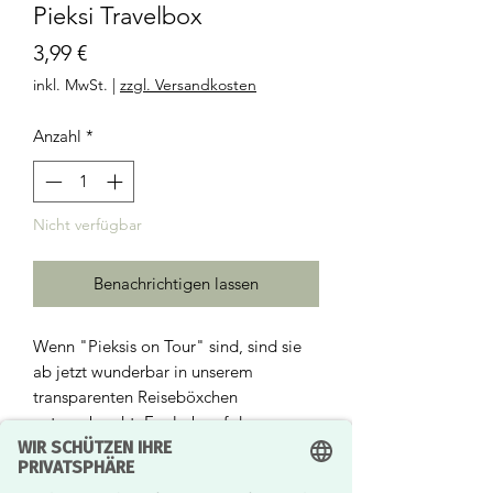
Pieksi Travelbox
Preis
3,99 €
inkl. MwSt.
|
zzgl. Versandkosten
Anzahl
*
Nicht verfügbar
Benachrichtigen lassen
Wenn "Pieksis on Tour" sind, sind sie
ab jetzt wunderbar in unserem
transparenten Reiseböxchen
untergebracht. Egal ob auf dem
Spielplatz, bei Freunden, im Urlaub
oder bei einem Picknick - bis zu 10