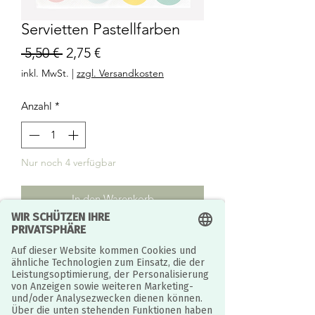
Servietten Pastellfarben
Standardpreis
Sale-
 5,50 € 
2,75 €
Preis
inkl. MwSt.
|
zzgl. Versandkosten
Anzahl
*
Nur noch 4 verfügbar
In den Warenkorb
Entdecken Sie die sanfte
Pastellkollektion, perfekt für
Geburtstage, Hochzeiten und
Babypartys. 20 pastellfarbene