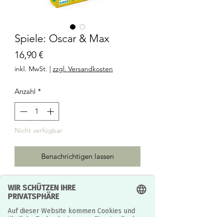
Spiele: Oscar & Max
Preis
16,90 €
inkl. MwSt.
|
zzgl. Versandkosten
Anzahl
*
Nicht verfügbar
Benachrichtigen lassen
Oskar, der König des Dschungels, muss
alle seine Untertanen versammeln.
Aber die Zebras, die Flusspferde und