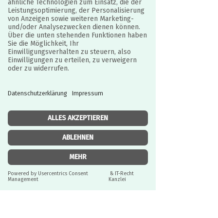
die Papageien hören nicht auf seinen
Appell ... Helft Oskar, so viele Tiere
wie möglich zu finden, aber achtet
dabei auf Max, den schelmischen Affen,
der Unruhe stiftet.
Glücks- und Gedächtnisspiel.
Eine gelungene Mischung aus
Spannung und Erinnerung.
Produziert aus FSC®-zertifiziertem
Papier und Pappe.
Einzelheiten:
JURISTISCH BETREUT
Durch IT-Recht Kanzlei
Inhalt: 1 „Dschungel“-Spielfeld, 37
Angaben zur Produktsicherheit:
Holzspielsteine (10 Zebras, 10
Nilpferde, 10 Papageien, 6 Oscar