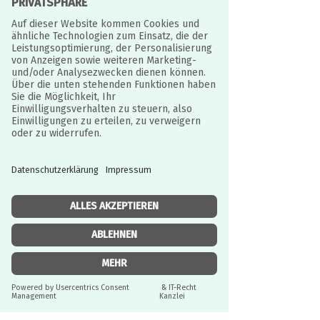
Geburtstagsgeschenke, Strumpffüller
oder regnerische Tage. Dies ist nicht
nur eine lustige Aktivität, sondern
fördert auch die Kreativität und das
praktische Engagement.
Jedes Kit enthält 2 Aktivitäten,
darunter das Papp-Whizzer-Rad und
den Kreisel. Malen Sie die Formen und
Designs aus, um die Designs zu
personalisieren, und befolgen Sie dann
sorgfältig die Anweisungen.
Cotton Twist-Produkte werden
liebevoll von Hand zusammengesetzt.
JURISTISCH BETREUT
Einzelheiten:
Durch IT-Recht Kanzlei