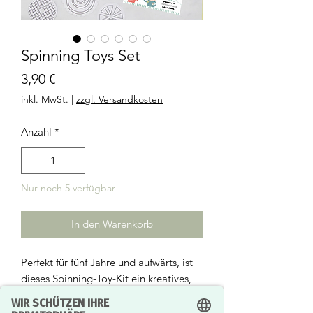
Spinning Toys Set
Preis
3,90 €
inkl. MwSt.
|
zzgl. Versandkosten
Anzahl
*
Nur noch 5 verfügbar
In den Warenkorb
Perfekt für fünf Jahre und aufwärts, ist
dieses Spinning-Toy-Kit ein kreatives,
nachhaltiges und lustiges
Aktivitätspaket für Partytaschen,