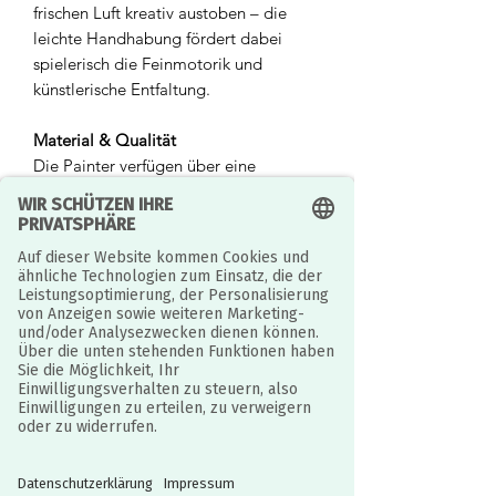
frischen Luft kreativ austoben – die
leichte Handhabung fördert dabei
spielerisch die Feinmotorik und
künstlerische Entfaltung.
Material & Qualität
Die Painter verfügen über eine
spezielle, auswaschbare
Schaumstoffrolle sowie eine zusätzliche
Verschlusskappe zum Schutz vor dem
Austrocknen. Die Anwendung ist
kinderleicht: Einfach den Roller bis zur
Markierung mit Wasser befüllen, kräftig
schütteln und der Malspaß kann
beginnen. Das Ergebnis überzeugt
durch gleichmäßige, intensive
Farbabgabe ohne lästige
Kreidestaubreste an den Händen.
Sollten die Kreidereste einmal