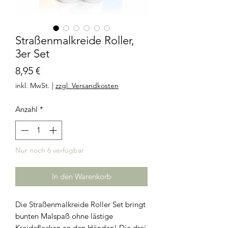
Straßenmalkreide Roller,
3er Set
Preis
8,95 €
inkl. MwSt.
|
zzgl. Versandkosten
Anzahl
*
Nur noch 6 verfügbar
In den Warenkorb
Die Straßenmalkreide Roller Set bringt
bunten Malspaß ohne lästige
Kreideflecken an den Händen! Die drei