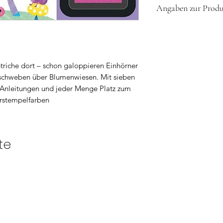
Angaben zur Produk
ISBN: 978-1-789
Autor: Watt, Fio
Warnhinweise:
Format: 211 x 
ACHTUNG! Nicht für
Seitenzahl: 64 Se
Erstickungsgefahr we
Sprache: Deutsch
Bitterstoff: Denato
Striche dort – schon galoppieren Einhörner
Ethylparaben und N
chweben über Blumenwiesen. Mit sieben
tt-Anleitungen und jeder Menge Platz zum
Herstellerkontakt:
rstempelfarben
Usborne Verlag GmbH 
Regensburg | DE | |
te