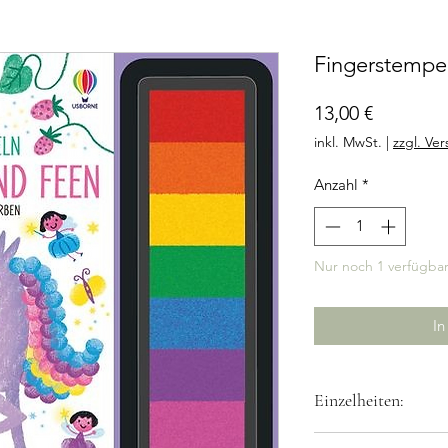
Fingerstempe
Preis
13,00 €
inkl. MwSt.
|
zzgl. Ve
Anzahl
*
Nur noch 1 verfügba
In
Einzelheiten:
Altersempfehlung