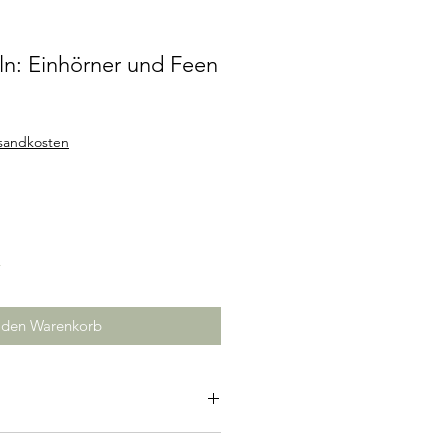
ln: Einhörner und Feen
rsandkosten
r
 den Warenkorb
: ab 6 Jahre