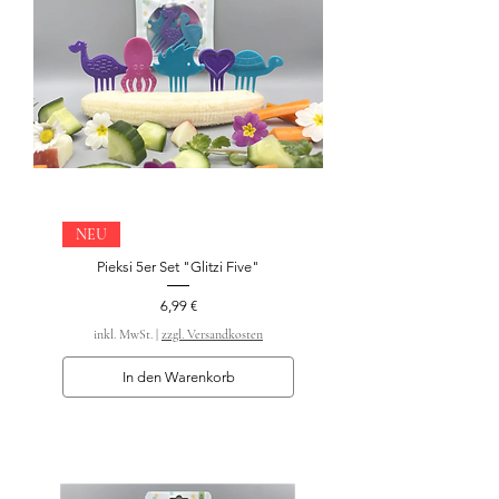
NEU
Pieksi 5er Set "Glitzi Five"
Preis
6,99 €
inkl. MwSt.
|
zzgl. Versandkosten
In den Warenkorb