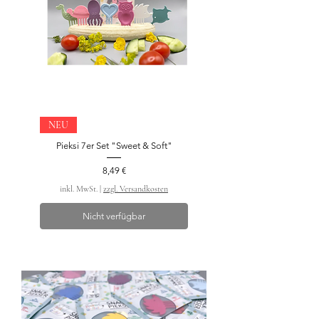
NEU
Pieksi 7er Set "Sweet & Soft"
Preis
8,49 €
inkl. MwSt.
|
zzgl. Versandkosten
Nicht verfügbar