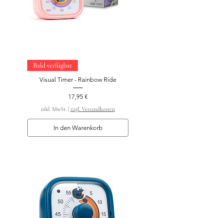
Bald verfügbar
Visual Timer - Rainbow Ride
Preis
17,95 €
inkl. MwSt.
|
zzgl. Versandkosten
In den Warenkorb