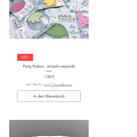
NEU
Party Pieksis - einzeln verpackt
Preis
1,50 €
inkl. MwSt.
|
zzgl. Versandkosten
In den Warenkorb