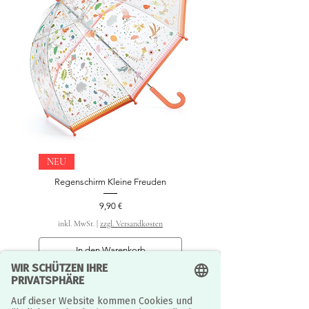
NEU
Regenschirm Kleine Freuden
Preis
9,90 €
inkl. MwSt.
|
zzgl. Versandkosten
In den Warenkorb