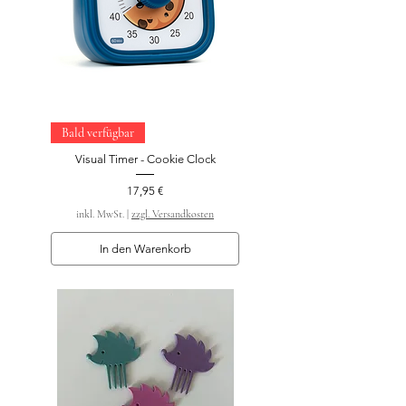
Bald verfügbar
Visual Timer - Cookie Clock
Preis
17,95 €
inkl. MwSt.
|
zzgl. Versandkosten
In den Warenkorb