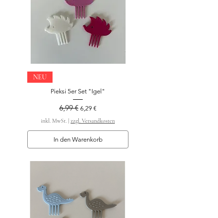
NEU
Pieksi 5er Set "Igel"
6,99 €
Standardpreis
Sale-Preis
6,29 €
inkl. MwSt.
|
zzgl. Versandkosten
In den Warenkorb