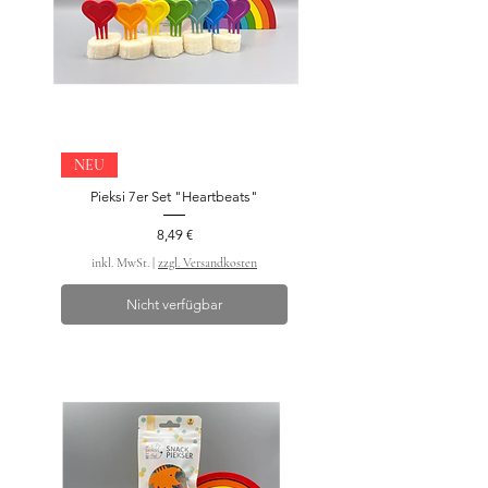
NEU
Pieksi 7er Set "Heartbeats"
Preis
8,49 €
inkl. MwSt.
|
zzgl. Versandkosten
Nicht verfügbar