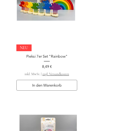
NEU
Pieksi 7er Set "Rainbow"
Preis
8,49 €
inkl. MwSt.
|
zzgl. Versandkosten
In den Warenkorb