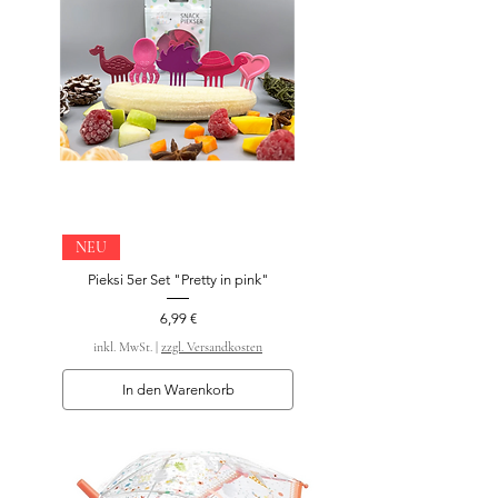
NEU
Pieksi 5er Set "Pretty in pink"
Preis
6,99 €
inkl. MwSt.
|
zzgl. Versandkosten
In den Warenkorb