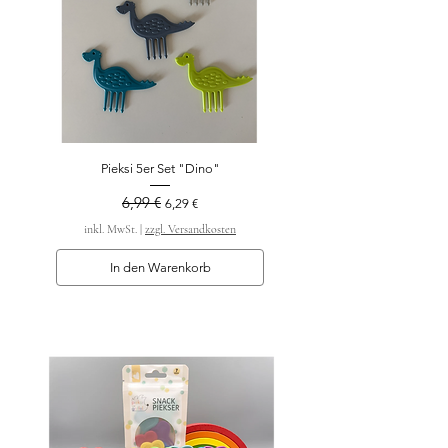
Pieksi 5er Set "Dino"
6,99 €
Standardpreis
Sale-Preis
6,29 €
inkl. MwSt.
|
zzgl. Versandkosten
In den Warenkorb