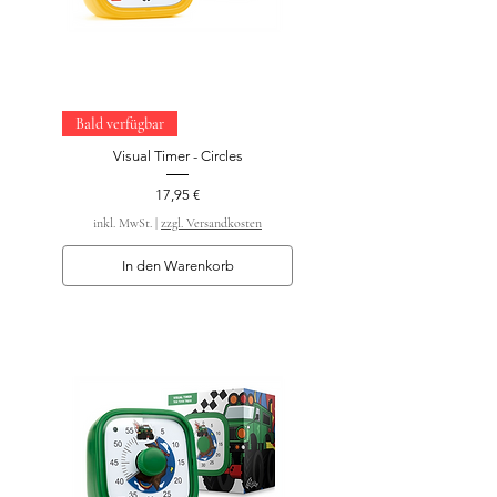
Bald verfügbar
Visual Timer - Circles
Preis
17,95 €
inkl. MwSt.
|
zzgl. Versandkosten
In den Warenkorb