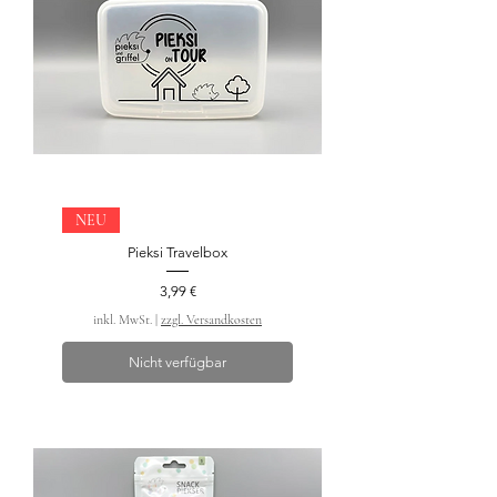
NEU
Pieksi Travelbox
Preis
3,99 €
inkl. MwSt.
|
zzgl. Versandkosten
Nicht verfügbar